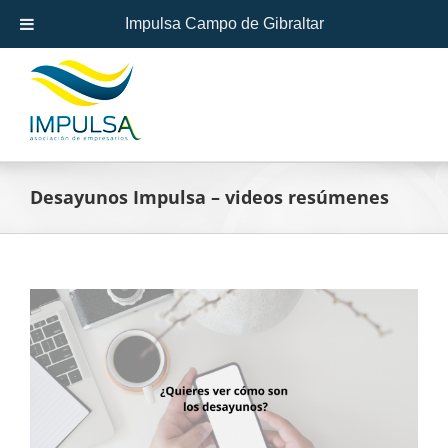
Skip
Impulsa Campo de Gibraltar
to
content
Desayunos Impulsa – videos resúmenes
View
Larger
Image